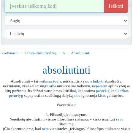
Ieškoti
Zodynas.lt
Tarptautinių žodžių
A
Absoliutinti
absoliutinti
Absoliutinti – tai
veiksmažodis
, reiškiantis ką
nors
laikyti
absoliučiu,
nekintamu, visiškai teisingu
arba
universaliai taikomu,
nepaisant
aplinkybių ar
kitų požiūrių. Jis dažnai vartojamas kritiškai, kai norima
pabrėžti
, kad
kažkas
pernelyg
supaprastina sudėtingą dalyką
arba
ignoruoja
kitas
galimybes.
Pavyzdžiai:
1. Filosofijoje / mąstyme:
Nereikėtų absoliutinti vienos filosofinės sistemos – kiekviena turi
savo
ribotumą.
(Čia akcentuojama, kad
nėra
vienintelės „teisingos“ filosofijos, tinkamos visais