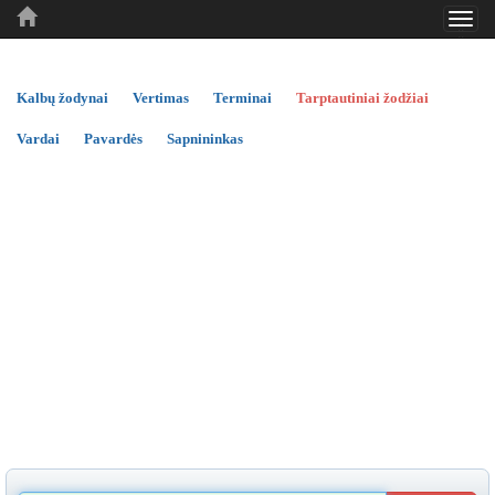
Toggl
..
..
..
navig
Kalbų žodynai
Vertimas
Terminai
Tarptautiniai žodžiai
Vardai
Pavardės
Sapnininkas