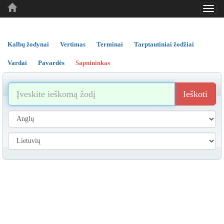
Toggl
..
..
..
navig
Kalbų žodynai
Vertimas
Terminai
Tarptautiniai žodžiai
Vardai
Pavardės
Sapnininkas
Ieškoti