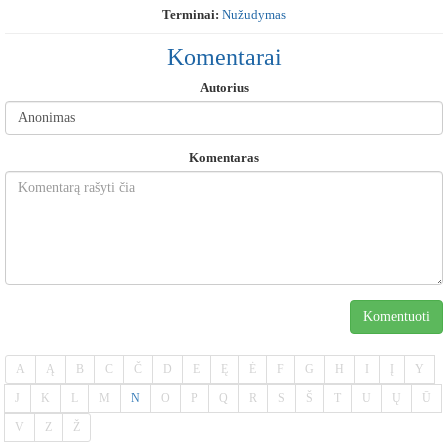
Terminai:
Nužudymas
Komentarai
Autorius
Komentaras
Komentuoti
A
Ą
B
C
Č
D
E
Ę
Ė
F
G
H
I
Į
Y
J
K
L
M
N
O
P
Q
R
S
Š
T
U
Ų
Ū
V
Z
Ž