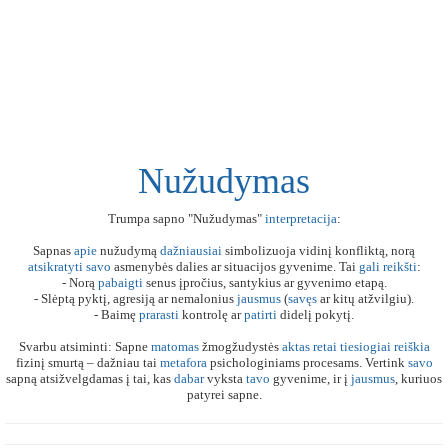
Nužudymas
Trumpa sapno "Nužudymas"
interpretacija
:
Sapnas
apie
nužudymą
dažniausiai
simbolizuoja vidinį konfliktą, norą
atsikratyti
savo
asmenybės dalies ar situacijos gyvenime. Tai
gali
reikšti
:
- Norą
pabaigti
senus įpročius, santykius ar gyvenimo etapą.
- Slėptą pyktį, agresiją ar nemalonius
jausmus
(
savęs
ar kitų atžvilgiu).
- Baimę
prarasti
kontrolę ar
patirti
didelį pokytį.
Svarbu atsiminti: Sapne
matomas
žmogžudystės
aktas
retai
tiesiogiai
reiškia
fizinį smurtą – dažniau tai
metafora
psichologiniams procesams. Vertink
savo
sapną atsižvelgdamas į tai, kas
dabar
vyksta
tavo
gyvenime, ir į
jausmus
, kuriuos
patyrei sapne.