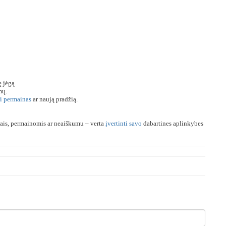
ę jėgą.
mų.
i
permainas
ar naują pradžią.
liais, permainomis ar neaiškumu – verta
įvertinti
savo
dabartines aplinkybes