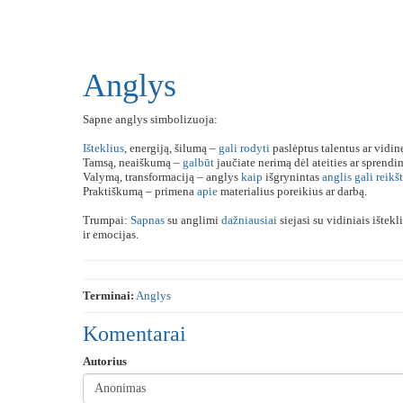
Anglys
Sapne anglys simbolizuoja:
Išteklius
, energiją, šilumą –
gali
rodyti
paslėptus talentus ar vidin
Tamsą, neaiškumą –
galbūt
jaučiate nerimą dėl ateities ar sprendi
Valymą, transformaciją – anglys
kaip
išgrynintas
anglis
gali
reikšt
Praktiškumą – primena
apie
materialius poreikius ar darbą.
Trumpai:
Sapnas
su anglimi
dažniausiai
siejasi su vidiniais ištek
ir emocijas.
Terminai:
Anglys
Komentarai
Autorius