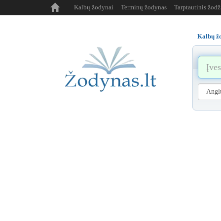
Kalbų žodynai
Terminų žodynas
Tarptautinis žod
Kalbų ž