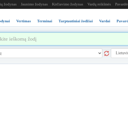
žių žodynas
Jaunimo žodynas
Kirčiavimo žodynas
Vardų reikšmės
Pavardė
odynai
Vertimas
Terminai
Tarptautiniai žodžiai
Vardai
Pavard