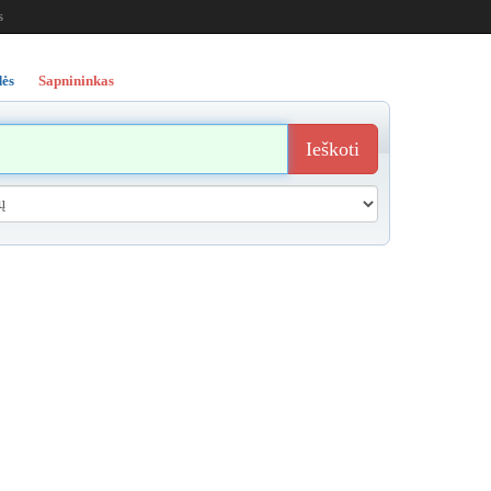
s
ės
Sapnininkas
Ieškoti