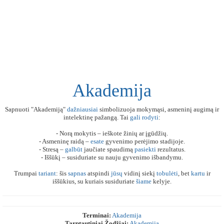
Akademija
Sapnuoti "Akademiją"
dažniausiai
simbolizuoja mokymąsi, asmeninį augimą ir
intelektinę pažangą. Tai
gali
rodyti
:
- Norą mokytis – ieškote žinių ar įgūdžių.
- Asmeninę raidą –
esate
gyvenimo perėjimo stadijoje.
- Stresą –
galbūt
jaučiate spaudimą
pasiekti
rezultatus.
- Iššūkį – susiduriate su nauju gyvenimo išbandymu.
Trumpai
tariant
: šis
sapnas
atspindi
jūsų
vidinį siekį
tobulėti
, bet
kartu
ir
iššūkius, su kuriais susiduriate
šiame
kelyje.
Terminai:
Akademija
Tarptautiniai Žodžiai:
Akademija