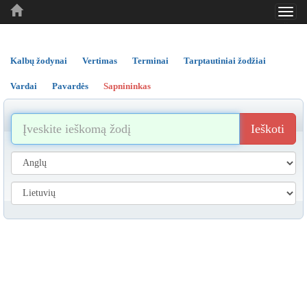
Toggl
..
..
..
navig
Kalbų žodynai
Vertimas
Terminai
Tarptautiniai žodžiai
Vardai
Pavardės
Sapnininkas
Ieškoti