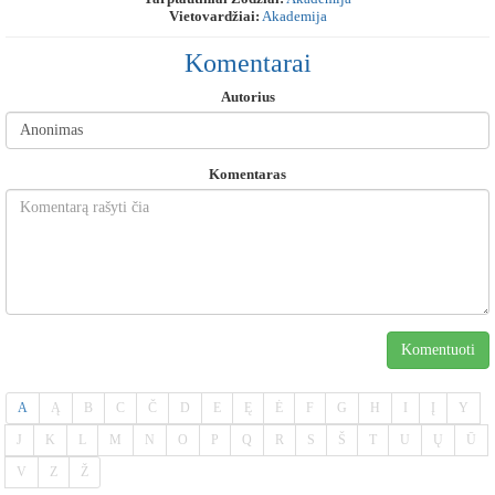
Vietovardžiai:
Akademija
Komentarai
Autorius
Komentaras
Komentuoti
A
Ą
B
C
Č
D
E
Ę
Ė
F
G
H
I
Į
Y
J
K
L
M
N
O
P
Q
R
S
Š
T
U
Ų
Ū
V
Z
Ž