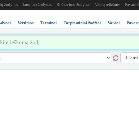
žių žodynas
Jaunimo žodynas
Kirčiavimo žodynas
Vardų reikšmės
Pavardė
odynai
Vertimas
Terminai
Tarptautiniai žodžiai
Vardai
Pavard