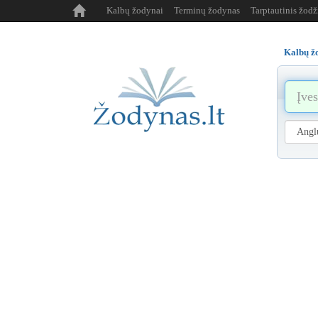
Kalbų žodynai
Terminų žodynas
Tarptautinis žod
Kalbų ž