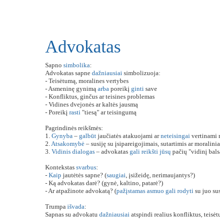
Advokatas
Sapno
simbolika
:
Advokatas sapne
dažniausiai
simbolizuoja:
- Teisėtumą, moralines vertybes
- Asmeninę gynimą
arba
poreikį
ginti
save
- Konfliktus, ginčus ar teisines problemas
- Vidines dvejonės ar kaltės jausmą
- Poreikį
rasti
"tiesą" ar teisingumą
Pagrindinės reikšmės:
1.
Gynyba
–
galbūt
jaučiatės atakuojami ar
neteisingai
vertinami 
2.
Atsakomybė
– susiję su įsipareigojimais, sutartimis ar moralini
3.
Vidinis
dialogas
– advokatas
gali
reikšti
jūsų
pačių "vidinį bals
Kontekstas
svarbus
:
-
Kaip
jautėtės sapne? (
saugiai
, įsižeidę, nerimaujantys?)
- Ką advokatas darė? (gynė, kaltino, patarė?)
- Ar atpažinote advokatą? (
pažįstamas
asmuo
gali
rodyti
su juo sus
Trumpa
išvada
:
Sapnas su advokatu
dažniausiai
atspindi realius konfliktus, teis