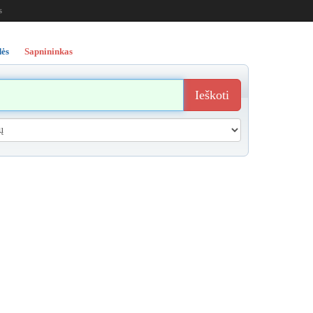
s
ės
Sapnininkas
Ieškoti