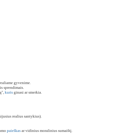
realiame gyvenime.
ais sprendimais.
ą",
kuris
ginasi ar smerkia.
ijusius realius santykius).
ėtumo
paieškas
ar vidinius moralinius sumaištį.