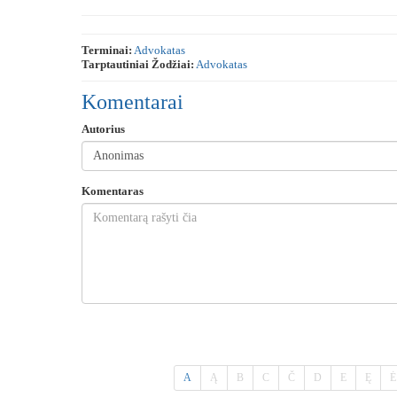
Terminai:
Advokatas
Tarptautiniai Žodžiai:
Advokatas
Komentarai
Autorius
Komentaras
A
Ą
B
C
Č
D
E
Ę
Ė