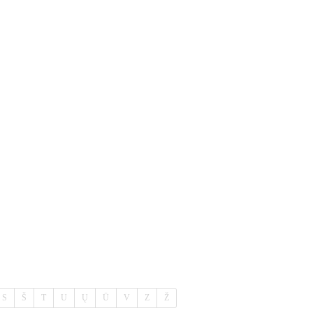
S
Š
T
U
Ų
Ū
V
Z
Ž