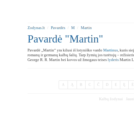
Zodynas.lt
Pavardės
M
Martin
Pavardė "Martin"
Pavardė „Martin“ yra kilusi iš lotyniško vardo
Martinus
, kuris si
romanų ir germanų kalbų šalių. Tarp žymių jos turėtojų – režisier
George R. R. Martin bei kovos už žmogaus teises
lyderis
Martin L
A
Ą
B
C
Č
D
E
Ę
Ė
Kalbų žodynai
Jaun