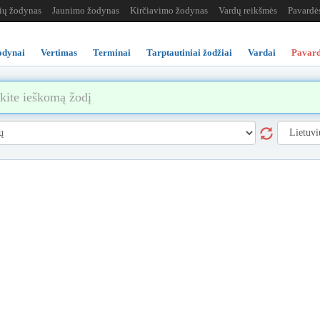
žių žodynas
Jaunimo žodynas
Kirčiavimo žodynas
Vardų reikšmės
Pavardė
odynai
Vertimas
Terminai
Tarptautiniai žodžiai
Vardai
Pavard