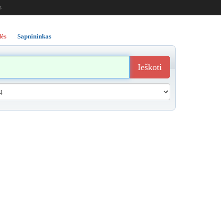
s
ės
Sapnininkas
Ieškoti