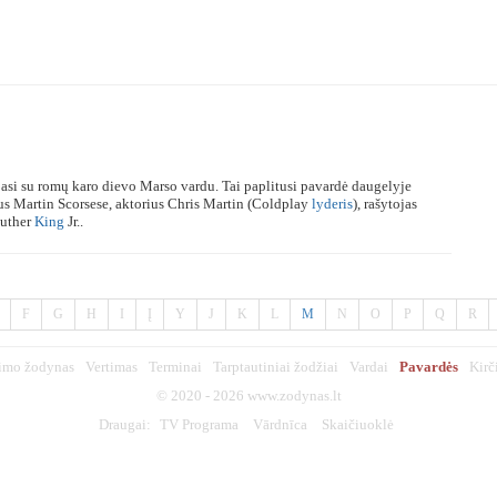
ejasi su romų karo dievo Marso vardu. Tai paplitusi pavardė daugelyje
ius Martin Scorsese, aktorius Chris Martin (Coldplay
lyderis
), rašytojas
uther
King
Jr..
F
G
H
I
Į
Y
J
K
L
M
N
O
P
Q
R
imo žodynas
Vertimas
Terminai
Tarptautiniai žodžiai
Vardai
Pavardės
Kirč
© 2020 - 2026
www.zodynas.lt
Draugai:
TV Programa
Vārdnīca
Skaičiuoklė