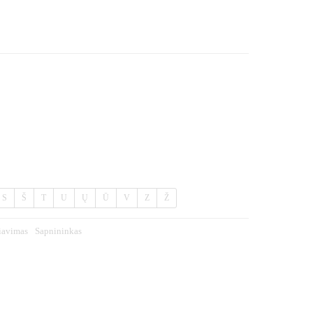
S
Š
T
U
Ų
Ū
V
Z
Ž
iavimas
Sapnininkas