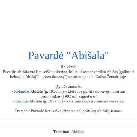
Pavardė "Abišala"
Reikšmė:
Pavardė Abišala yra lietuviška, tikėtina, kilusi iš asmenvardžio Abišas (galbūt iš
hebrajų „Abišaj“ – „tėvo dovaną“) su priesaga -ala. Dažna Žemaitijoje.
Įžymūs žmonės:
-
Rolandas
Abišala (g. 1950 m.) – Lietuvos politikas, buvęs ministras
pirmininkas (1992 m.), signataras.
-
Kęstutis
Abišala (g. 1957 m.) – verslininkas, visuomenės veikėjas.
Trumpai: Pavardė lietuviška, žinoma dėl politikų Abišalų šeimos.
Terminai:
Abišala